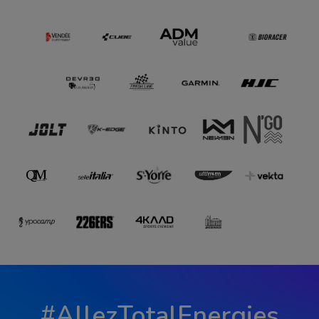
#AllezTotalEnergies