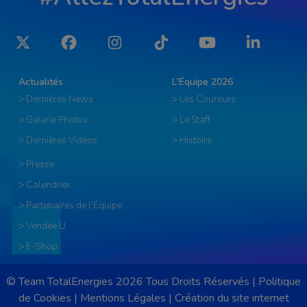
Twitter
Facebook
Instagram
Tiktok
YouTube
LinkedIn
Actualités
L'Équipe 2026
> Dernières News
> Les Coureurs
> Galerie Photos
> Le Staff
> Dernières Vidéos
> Histoire
> Presse
> Calendrier
> Partenaires de l'Équipe
> Vendée U
> E-Shop
© Team TotalEnergies 2026 Tous Droits Réservés |
Politique
de Cookies
|
Mentions Légales
|
Création du site internet