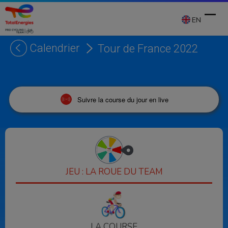
Skip
to
EN
content
Calendrier
Tour de France 2022
Ope
Clos
mobi
mobi
men
men
Suivre la course du jour en live
JEU : LA ROUE DU TEAM
LA COURSE