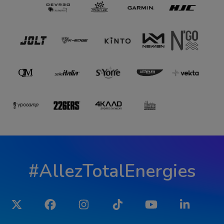
#AllezTotalEnergies
Twitter
Facebook
Instagram
Tiktok
YouTube
LinkedIn