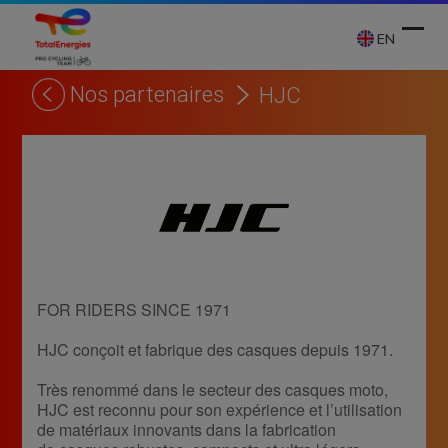
Skip
to
EN
content
Nos partenaires
HJC
Ope
Clos
mobi
mobi
men
men
FOR RIDERS SINCE 1971
HJC conçoit et fabrique des casques depuis 1971.
Très renommé dans le secteur des casques moto,
HJC est reconnu pour son expérience et l’utilisation
de matériaux innovants dans la fabrication