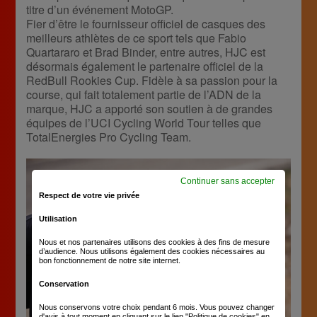
titre d’un événement MotoGP.
Fier d’être le fournisseur officiel de casques des
meilleurs athlètes de ce sport tels que Fabio
Quartararo et Brad Binder, entre autres, HJC est
désormais également le partenaire officiel de la
RedBull Rookies Cup. Fidèle à sa passion pour la
course, qui fait totalement partie de l’ADN de la
marque, HJC a apporté son soutien à de grandes
équipes de l’UCI Cycling World Tour telles que
TotalEnergies Pro Cycling Team.
Continuer sans accepter
Respect de votre vie privée
Utilisation
Nous et nos partenaires utilisons des cookies à des fins de mesure
d’audience. Nous utilisons également des cookies nécessaires au
bon fonctionnement de notre site internet.
Conservation
Nous conservons votre choix pendant 6 mois. Vous pouvez changer
d'avis à tout moment en cliquant sur le lien "Politique de cookies" en