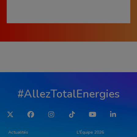
#AllezTotalEnergies
Twitter
Facebook
Instagram
Tiktok
YouTube
LinkedIn
Actualités
L'Équipe 2026