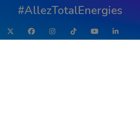
#AllezTotalEnergies
Twitter
Facebook
Instagram
Tiktok
YouTube
LinkedIn
Actualités
L'Équipe 2026
> Dernières News
> Les Coureurs
> Galerie Photos
> Le Staff
> Dernières Vidéos
> Histoire
> Presse
> Calendrier
> Partenaires de l'Équipe
> Vendée U
> E-Shop