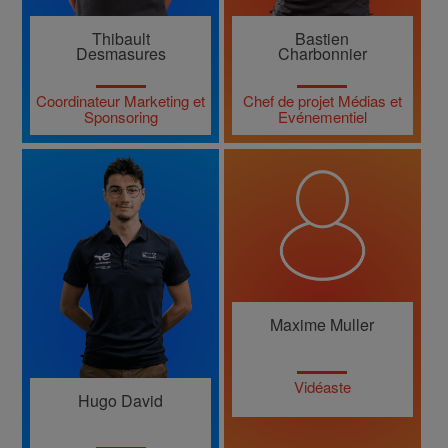
Thibault
Bastien
Desmasures
Charbonnier
Coordinateur Marketing et
Chef de projet Médias et
Sponsoring
Evénementiel
Maxime Muller
Vidéaste
Hugo David