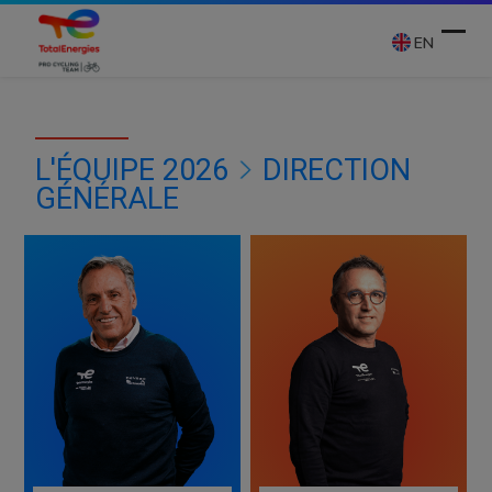
Skip
to
EN
content
Ope
Clos
mobi
mobi
L'ÉQUIPE 2026
DIRECTION
men
men
GÉNÉRALE