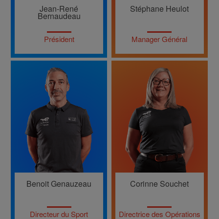
Jean-René
Stéphane Heulot
Bernaudeau
Président
Manager Général
Benoit Genauzeau
Corinne Souchet
Directeur du Sport
Directrice des Opérations