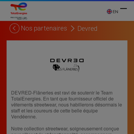
Skip
to
EN
content
Nos partenaires
Devred
Ope
Clos
mobi
mobi
men
men
DEVRED-Flâneries est ravi de soutenir le Team
TotalEnergies. En tant que fournisseur officiel de
vêtements streetwear, nous habillerons désormais le
staff et les coureurs de cette belle équipe
Vendéenne.
Notre collection streetwear, soigneusement conçue