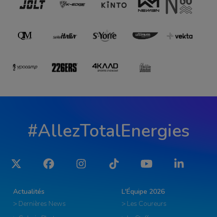
#AllezTotalEnergies
Twitter
Facebook
Instagram
Tiktok
YouTube
LinkedIn
Actualités
L'Équipe 2026
> Dernières News
> Les Coureurs