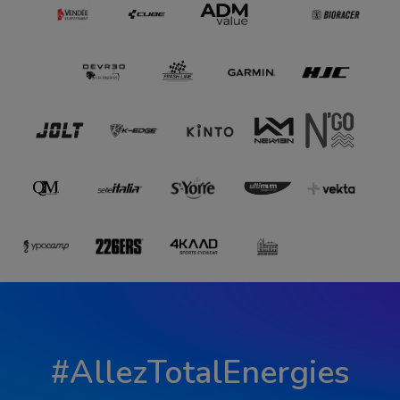
#AllezTotalEnergies