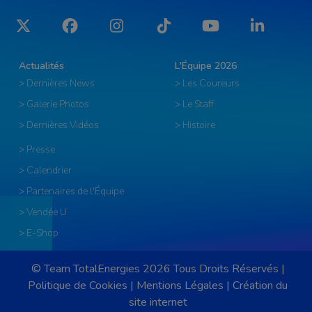
Twitter
Facebook
Instagram
Tiktok
YouTube
LinkedIn
Actualités
L'Équipe 2026
> Dernières News
> Les Coureurs
> Galerie Photos
> Le Staff
> Dernières Vidéos
> Histoire
> Presse
> Calendrier
> Partenaires de l'Équipe
> Vendée U
> E-Shop
© Team TotalEnergies 2026 Tous Droits Réservés |
Politique de Cookies
|
Mentions Légales
|
Création du
site internet