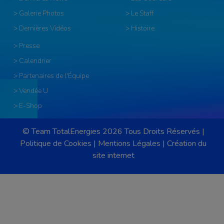
> Galerie Photos
> Le Staff
> Dernières Vidéos
> Histoire
> Presse
> Calendrier
> Partenaires de l'Équipe
> Vendée U
> E-Shop
© Team TotalEnergies 2026 Tous Droits Réservés |
Politique de Cookies
|
Mentions Légales
|
Création du
site internet