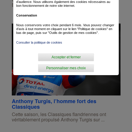
d’audience. Nous utilisons également des cookies nécessaires au
Bastogne-Liège. Ce monument historique f...
bon fonctionnement de notre site internet.
Conservation
Nous conservons votre choix pendant 6 mois. Vous pouvez changer
d'avis à tout moment en cliquant sur le lien "Politique de cookies" en
bas de page, puis sur "Outils de gestion de mes cookies".
Consulter la politique de cookies
Accepter et fermer
Personnaliser mes choix
Anthony Turgis, l’homme fort des
Classiques
Cette saison, les Classiques flandriennes ont
véritablement propulsé Anthony Turgis sur ...