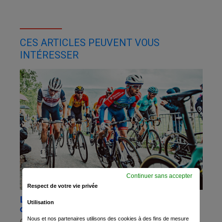
CES ARTICLES PEUVENT VOUS
INTÉRESSER
Continuer sans accepter
Respect de votre vie privée
Liège-Bastogne-Liège : Julien Simon le
Utilisation
doyen
Nous et nos partenaires utilisons des cookies à des fins de mesure
Ce dimanche aura lieu la 107e édition de Liège-