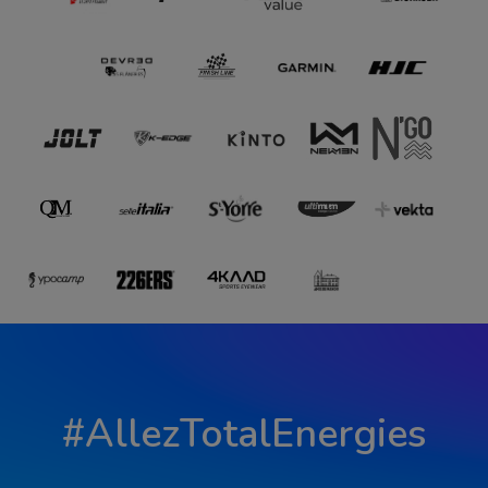
#AllezTotalEnergies