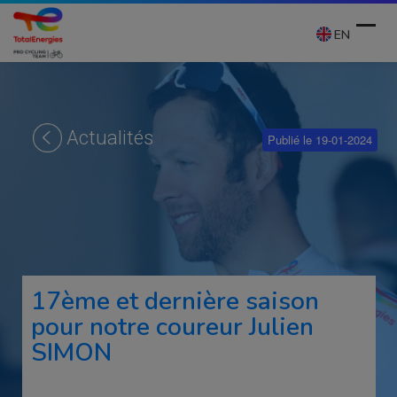
Skip
to
EN
content
Ope
Clos
mobi
mobi
Actualités
Publié le 19-01-2024
men
men
17ème et dernière saison
pour notre coureur Julien
SIMON