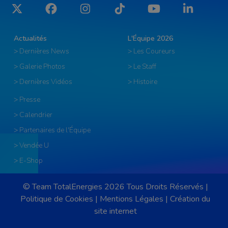
Twitter
Facebook
Instagram
Tiktok
YouTube
LinkedIn
Actualités
L'Équipe 2026
> Dernières News
> Les Coureurs
> Galerie Photos
> Le Staff
> Dernières Vidéos
> Histoire
> Presse
> Calendrier
> Partenaires de l'Équipe
> Vendée U
> E-Shop
© Team TotalEnergies 2026 Tous Droits Réservés |
Politique de Cookies
|
Mentions Légales
|
Création du
site internet