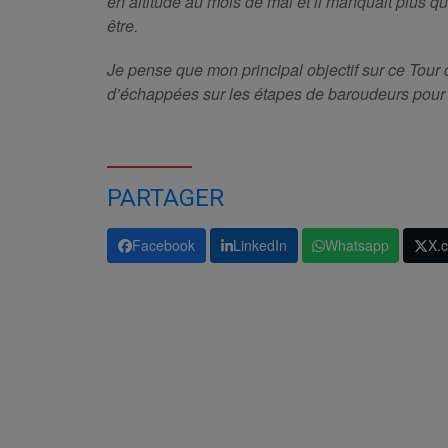
en altitude au mois de mai et il manquait plus qu
être.
Je pense que mon principal objectif sur ce Tour
d’échappées sur les étapes de baroudeurs pour p
PARTAGER
Facebook
LinkedIn
Whatsapp
X.