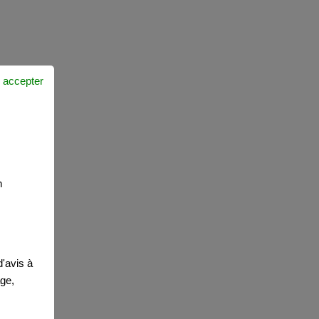
 accepter
n
'avis à
age,