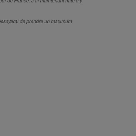
Tour de France. J’ai maintenant hâte d’y
 j’essayerai de prendre un maximum