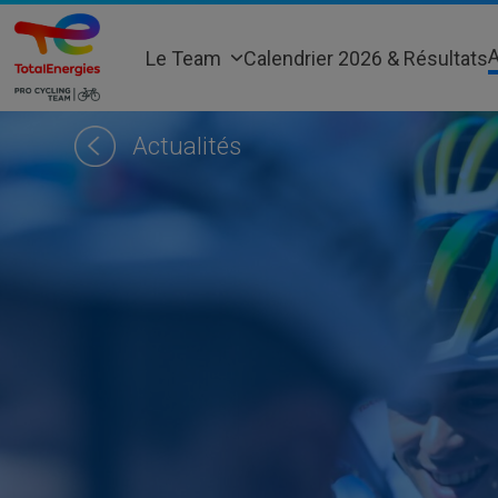
Skip
to
A
Le Team
Calendrier 2026 & Résultats
content
Actualités