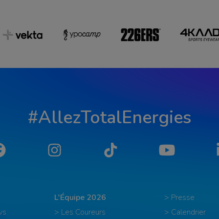
#AllezTotalEnergies
Facebook
Instagram
Tiktok
YouTube
L'Équipe 2026
> Presse
ws
> Les Coureurs
> Calendrier