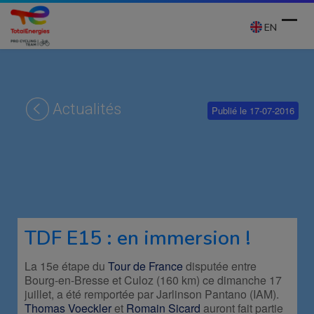
Skip
to
EN
content
Ope
Clos
mobi
mobi
Actualités
Publié le 17-07-2016
men
men
TDF E15 : en immersion !
La 15e étape du
Tour de France
disputée entre
Bourg-en-Bresse et Culoz (160 km) ce dimanche 17
juillet, a été remportée par Jarlinson Pantano (IAM).
Thomas Voeckler
et
Romain Sicard
auront fait partie