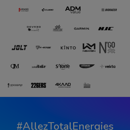
#AllezTotalEnergies