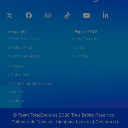
Twitter
Facebook
Instagram
Tiktok
YouTube
LinkedIn
Actualités
L'Équipe 2026
> Dernières News
> Les Coureurs
> Galerie Photos
> Le Staff
> Dernières Vidéos
> Histoire
> Presse
> Calendrier
> Partenaires de l'Équipe
> Vendée U
> E-Shop
© Team TotalEnergies 2026 Tous Droits Réservés |
Politique de Cookies
|
Mentions Légales
|
Création du