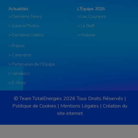
Actualités
L'Équipe 2026
> Dernières News
> Les Coureurs
> Galerie Photos
> Le Staff
> Dernières Vidéos
> Histoire
> Presse
> Calendrier
> Partenaires de l'Équipe
> Vendée U
> E-Shop
© Team TotalEnergies 2026 Tous Droits Réservés |
Politique de Cookies
|
Mentions Légales
|
Création du
site internet