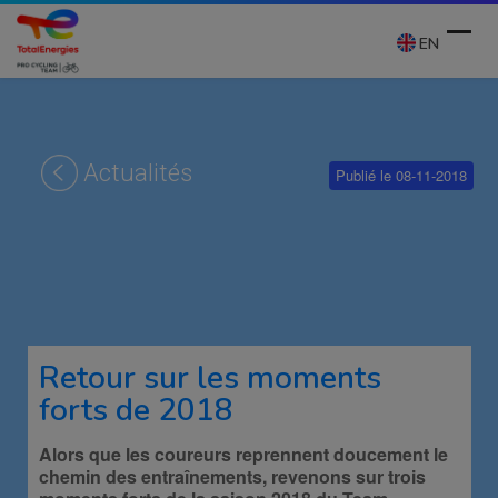
Skip
to
EN
content
Ope
Clos
mobi
mobi
Actualités
Publié le 08-11-2018
men
men
Retour sur les moments
forts de 2018
Alors que les coureurs reprennent doucement le
chemin des entraînements, revenons sur trois