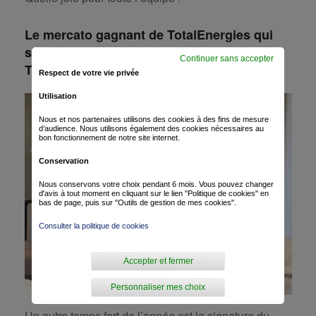
Le mercato gagnant de TotalEnergies qui
signe les coureurs Terpstra, Ligthart,
Continuer sans accepter
Turgis, Bonifazio.
Respect de votre vie privée
Utilisation
Nous et nos partenaires utilisons des cookies à des fins de mesure
d’audience. Nous utilisons également des cookies nécessaires au
bon fonctionnement de notre site internet.
Conservation
Nous conservons votre choix pendant 6 mois. Vous pouvez changer
d'avis à tout moment en cliquant sur le lien "Politique de cookies" en
bas de page, puis sur "Outils de gestion de mes cookies".
Consulter la politique de cookies
Accepter et fermer
Personnaliser mes choix
Un autre temps fort de l’année est la signature du