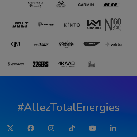
#AllezTotalEnergies
Twitter
Facebook
Instagram
Tiktok
YouTube
LinkedIn