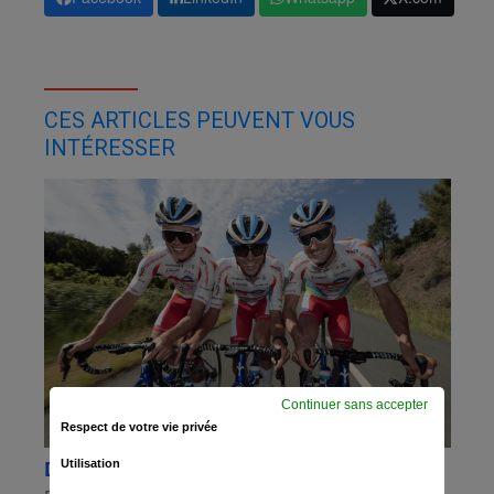
CES ARTICLES PEUVENT VOUS
INTÉRESSER
Continuer sans accepter
Respect de votre vie privée
De nouvelles énergies sur le maillot
Utilisation