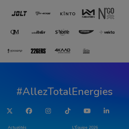
#AllezTotalEnergies
Twitter
Facebook
Instagram
Tiktok
YouTube
LinkedIn
Actualités
L'Équipe 2026