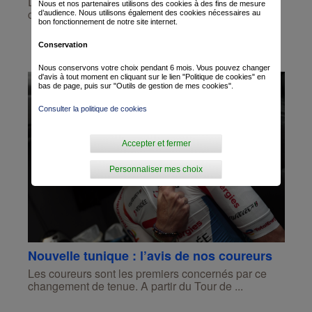
Depuis le 28 mai, notre sponsor principal a
Nous et nos partenaires utilisons des cookies à des fins de mesure
changé de nom et de couleurs pour devenir Tot...
d’audience. Nous utilisons également des cookies nécessaires au
bon fonctionnement de notre site internet.
Conservation
Nous conservons votre choix pendant 6 mois. Vous pouvez changer
d'avis à tout moment en cliquant sur le lien "Politique de cookies" en
bas de page, puis sur "Outils de gestion de mes cookies".
Consulter la politique de cookies
Accepter et fermer
Personnaliser mes choix
Nouvelle tunique : l’avis de nos coureurs
Les coureurs sont les premiers concernés par ce
changement de tenue. A partir du Tour de ...