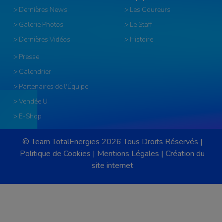
> Dernières News
> Les Coureurs
> Galerie Photos
> Le Staff
> Dernières Vidéos
> Histoire
> Presse
> Calendrier
> Partenaires de l'Équipe
> Vendée U
> E-Shop
© Team TotalEnergies 2026 Tous Droits Réservés |
Politique de Cookies
|
Mentions Légales
|
Création du
site internet