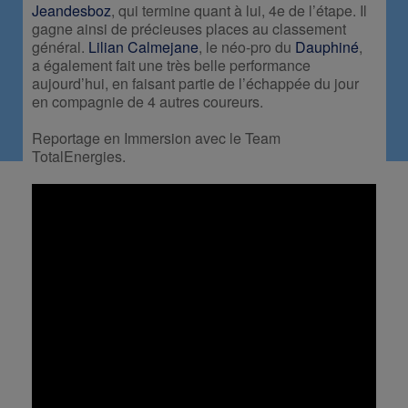
Jeandesboz
, qui termine quant à lui, 4e de l’étape. Il
gagne ainsi de précieuses places au classement
général.
Lilian Calmejane
, le néo-pro du
Dauphiné
,
a également fait une très belle performance
aujourd’hui, en faisant partie de l’échappée du jour
en compagnie de 4 autres coureurs.
Reportage en Immersion avec le Team
TotalEnergies.