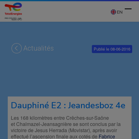
Skip
to
EN
content
Ope
Clos
mobi
mobi
Actualités
Publié le 08-06-2016
men
men
Dauphiné E2 : Jeandesboz 4e
Les 168 kilomètres entre Crêches-sur-Saône
et Chalmazel-Jeansagnière se sont conclus par la
victoire de Jesus Herrada (Movistar), après avoir
effectué l’ascension finale aux cotés de
Fabrice