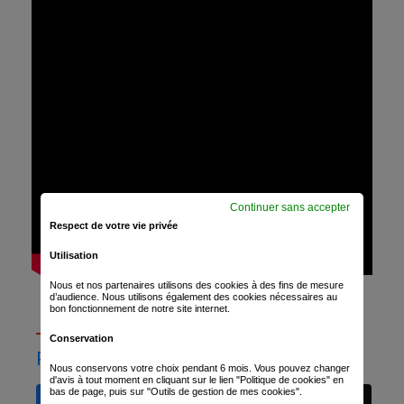
Continuer sans accepter
Respect de votre vie privée
Utilisation
Nous et nos partenaires utilisons des cookies à des fins de mesure
d’audience. Nous utilisons également des cookies nécessaires au
bon fonctionnement de notre site internet.
Conservation
PARTAGER
Nous conservons votre choix pendant 6 mois. Vous pouvez changer
d'avis à tout moment en cliquant sur le lien "Politique de cookies" en
bas de page, puis sur "Outils de gestion de mes cookies".
Facebook
LinkedIn
Whatsapp
X.com