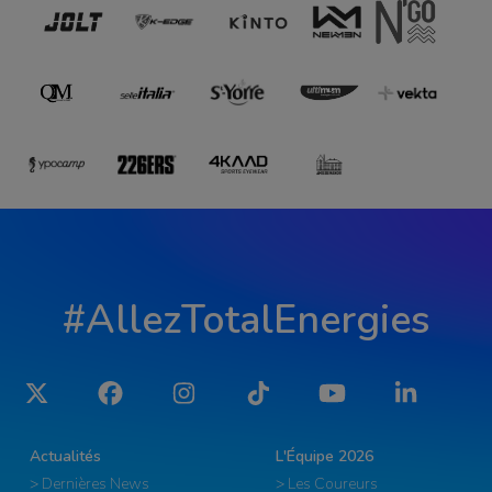
#AllezTotalEnergies
Twitter
Facebook
Instagram
Tiktok
YouTube
LinkedIn
Actualités
L'Équipe 2026
> Dernières News
> Les Coureurs