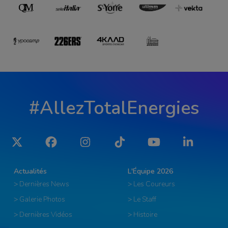
#AllezTotalEnergies
Twitter
Facebook
Instagram
Tiktok
YouTube
LinkedIn
Actualités
L'Équipe 2026
> Dernières News
> Les Coureurs
> Galerie Photos
> Le Staff
> Dernières Vidéos
> Histoire