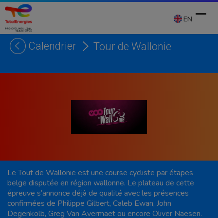
Skip
to
EN
content
Calendrier
Tour de Wallonie
Ope
Clos
mobi
mobi
men
men
Le Tout de Wallonie est une course cycliste par étapes
belge disputée en région wallonne. Le plateau de cette
épreuve s’annonce déjà de qualité avec les présences
confirmées de Philippe Gilbert, Caleb Ewan, John
Degenkolb, Greg Van Avermaet ou encore Oliver Naesen.