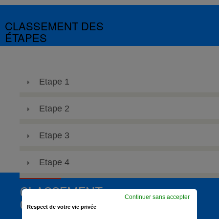
CLASSEMENT DES
ÉTAPES
Etape 1
Etape 2
Etape 3
Etape 4
CLASSEMENT
Continuer sans accepter
GÉNÉRAL
Respect de votre vie privée