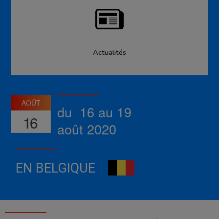
Actualités
AOÛT
du 16 au 19
16
août 2020
EN BELGIQUE