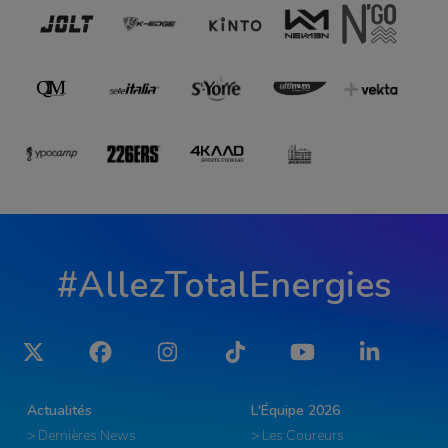
#AllezTotalEnergies
Twitter
Facebook
Instagram
Tiktok
YouTube
LinkedIn
Actualités
L'Équipe 2026
> Dernières News
> Les Coureurs