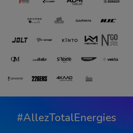
#AllezTotalEnergies