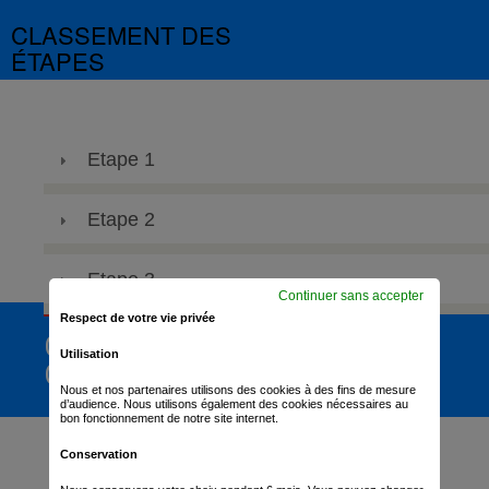
CLASSEMENT DES
ÉTAPES
Etape 1
Etape 2
Etape 3
Continuer sans accepter
Respect de votre vie privée
CLASSEMENT
Utilisation
GÉNÉRAL
Nous et nos partenaires utilisons des cookies à des fins de mesure
d’audience. Nous utilisons également des cookies nécessaires au
bon fonctionnement de notre site internet.
Conservation