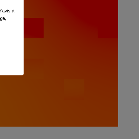
'avis à
age,