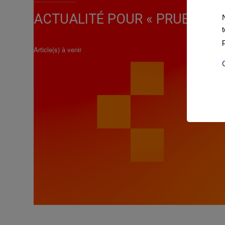
ACTUALITÉ POUR « PRUEBA V
Article(s) à venir