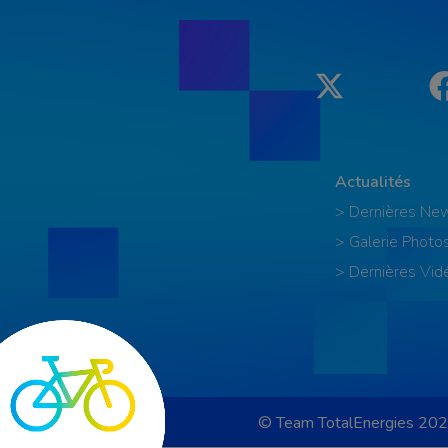
Twitter
Actualités
> Dernières Ne
> Galerie Photo
> Dernières Vid
© Team TotalEnergies 202