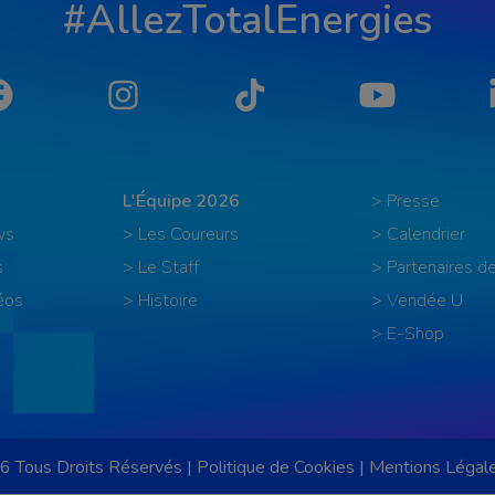
#AllezTotalEnergies
Facebook
Instagram
Tiktok
YouTube
L'Équipe 2026
> Presse
ws
> Les Coureurs
> Calendrier
s
> Le Staff
> Partenaires de
éos
> Histoire
> Vendée U
> E-Shop
6 Tous Droits Réservés |
Politique de Cookies
|
Mentions Légal