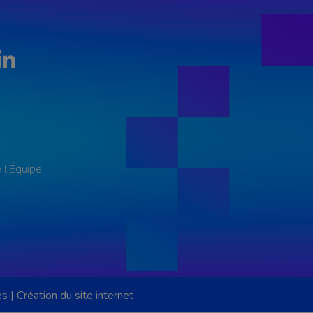
LinkedIn
 l'Équipe
es
|
Création du site internet