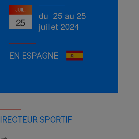
JUIL.
du 25 au 25
25
juillet 2024
EN ESPAGNE
IRECTEUR SPORTIF
enir