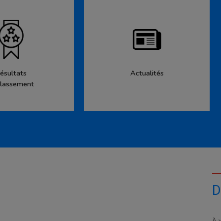
ésultats
Actualités
lassement
D
À v