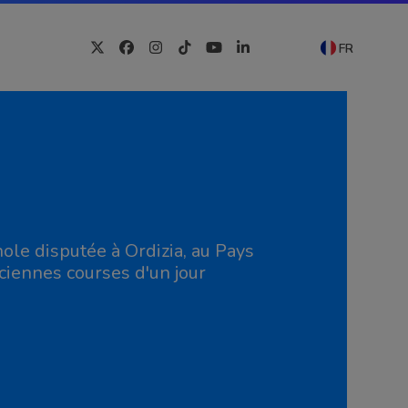
FR
Twitter
Facebook
Instagram
Tiktok
YouTube
LinkedIn
ole disputée à Ordizia, au Pays
nciennes courses d'un jour