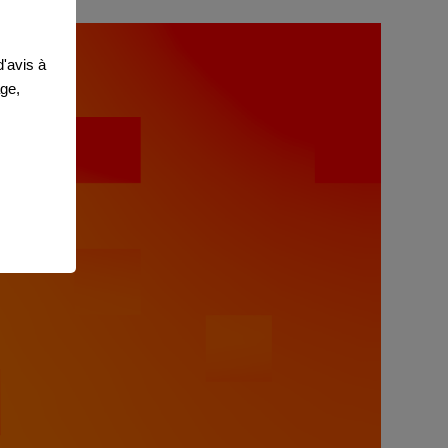
'avis à
age,