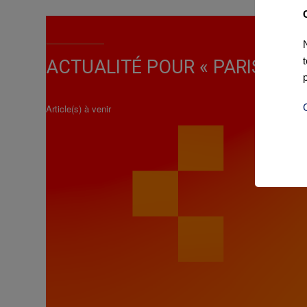
ACTUALITÉ POUR « PARIS-CA
Article(s) à venir