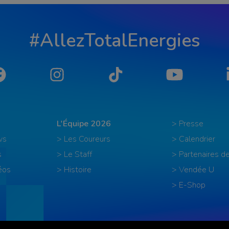
#AllezTotalEnergies
Facebook
Instagram
Tiktok
YouTube
L'Équipe 2026
> Presse
ws
> Les Coureurs
> Calendrier
s
> Le Staff
> Partenaires de
éos
> Histoire
> Vendée U
> E-Shop