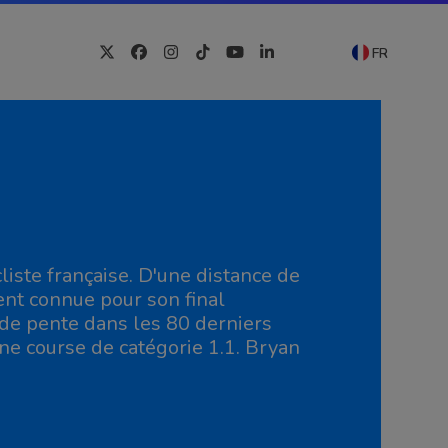
FR
Twitter
Facebook
Instagram
Tiktok
YouTube
LinkedIn
iste française. D'une distance de
ent connue pour son final
 de pente dans les 80 derniers
e course de catégorie 1.1. Bryan