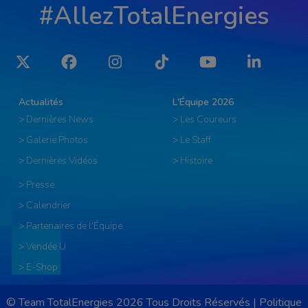
#AllezTotalEnergies
Twitter
Facebook
Instagram
Tiktok
YouTube
LinkedIn
Actualités
L'Équipe 2026
> Dernières News
> Les Coureurs
> Galerie Photos
> Le Staff
> Dernières Vidéos
> Histoire
> Presse
> Calendrier
> Partenaires de l'Équipe
> Vendée U
> E-Shop
© Team TotalEnergies 2026 Tous Droits Réservés |
Politique