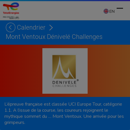
Skip
to
EN
content
Calendrier
Ope
Clos
Mont Ventoux Dénivelé Challenges
mobi
mobi
men
men
L’épreuve française est classée UCI Europe Tour, catégorie
1.1. A l’issue de la course, les coureurs rejoignent le
mythique sommet du … Mont Ventoux. Une arrivée pour les
grimpeurs.