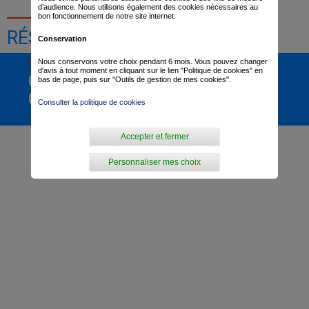
d’audience. Nous utilisons également des cookies nécessaires au
bon fonctionnement de notre site internet.
RÉSULTATS DE LA COURSE
Conservation
Nous conservons votre choix pendant 6 mois. Vous pouvez changer
d'avis à tout moment en cliquant sur le lien "Politique de cookies" en
CLASSEMENT
bas de page, puis sur "Outils de gestion de mes cookies".
GÉNÉRAL
Consulter la politique de cookies
Accepter et fermer
Personnaliser mes choix