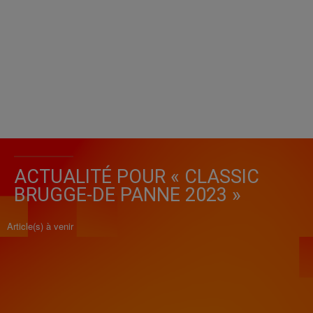
ACTUALITÉ POUR « CLASSIC
BRUGGE-DE PANNE 2023 »
Article(s) à venir