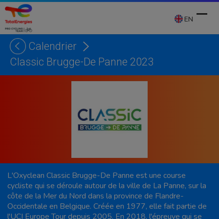
Skip
to
EN
content
Calendrier
Ope
Clos
Classic Brugge-De Panne 2023
mobi
mobi
men
men
L'Oxyclean Classic Brugge-De Panne est une course
cycliste qui se déroule autour de la ville de La Panne, sur la
côte de la Mer du Nord dans la province de Flandre-
Occidentale en Belgique. Créée en 1977, elle fait partie de
l'UCI Europe Tour depuis 2005. En 2018, l'épreuve qui se