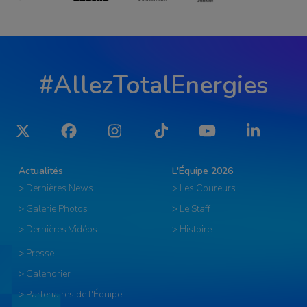
#AllezTotalEnergies
Twitter
Facebook
Instagram
Tiktok
YouTube
LinkedIn
Actualités
L'Équipe 2026
> Dernières News
> Les Coureurs
> Galerie Photos
> Le Staff
> Dernières Vidéos
> Histoire
> Presse
> Calendrier
> Partenaires de l'Équipe