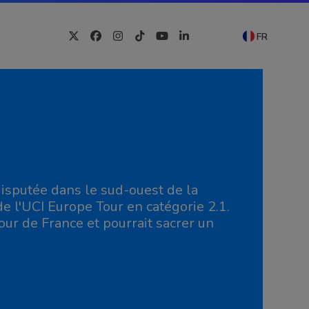
FR
Twitter
Facebook
Instagram
Tiktok
YouTube
LinkedIn
disputée dans le sud-ouest de la
de l'UCI Europe Tour en catégorie 2.1.
our de France et pourrait sacrer un