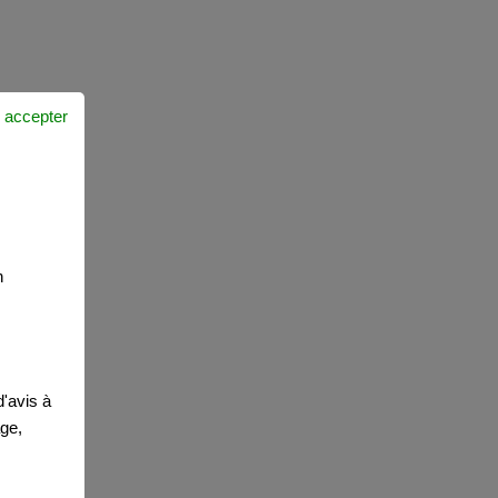
 accepter
n
'avis à
age,