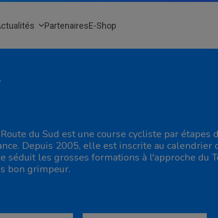
ctualités
Partenaires
E-Shop
e
 Route du Sud est une course cycliste par étapes 
ance. Depuis 2005, elle est inscrite au calendrier 
le séduit les grosses formations à l'approche du T
ès bon grimpeur.