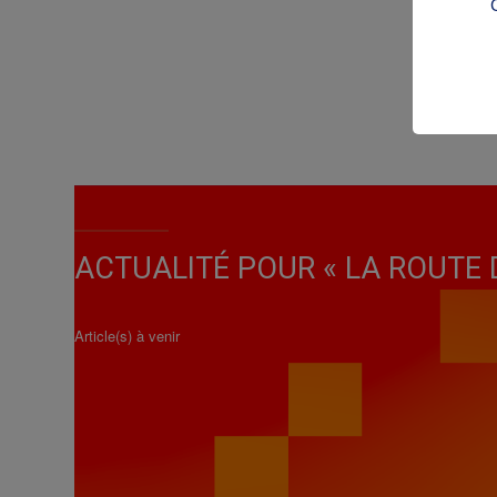
ACTUALITÉ POUR « LA ROUTE 
Article(s) à venir