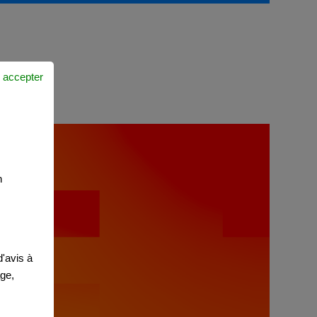
 accepter
n
'avis à
age,