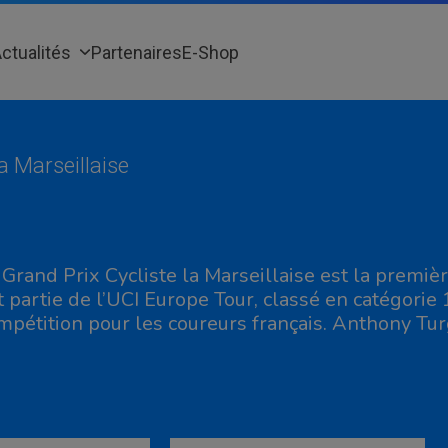
ctualités
Partenaires
E-Shop
a Marseillaise
 Grand Prix Cycliste la Marseillaise est la première 
it partie de l’UCI Europe Tour, classé en catégorie 
mpétition pour les coureurs français. Anthony Tur