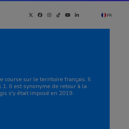
FR
Twitter
Facebook
Instagram
Tiktok
YouTube
LinkedIn
course sur le territoire français. Il
1.1. Il est synonyme de retour à la
gis s'y était imposé en 2019.