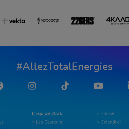
#AllezTotalEnergies
Facebook
Instagram
Tiktok
YouTube
L'Équipe 2026
> Presse
ws
> Les Coureurs
> Calendrier