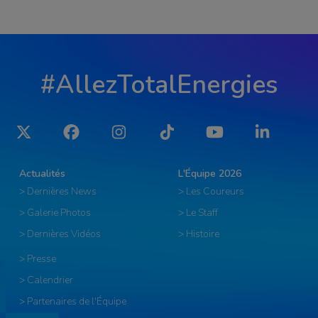
#AllezTotalEnergies
Twitter
Facebook
Instagram
Tiktok
YouTube
LinkedIn
Actualités
L'Équipe 2026
> Dernières News
> Les Coureurs
> Galerie Photos
> Le Staff
> Dernières Vidéos
> Histoire
> Presse
> Calendrier
> Partenaires de l'Équipe