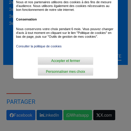
2e de la Polynormande (2025)
Nous et nos partenaires utilisons des cookies à des fins de mesure
d’audience. Nous utilisons également des cookies nécessaires au
3e du Tour Finistère (2022)
bon fonctionnement de notre site internet.
3e de la Roue Tourangelle (2022)
Conservation
3e du Tour de Vendée (2022)
Nous conservons votre choix pendant 6 mois. Vous pouvez changer
d'avis à tout moment en cliquant sur le lien "Politique de cookies" en
bas de page, puis sur "Outils de gestion de mes cookies".
Consulter la politique de cookies
LIRE LA SUITE
Accepter et fermer
Personnaliser mes choix
PARTAGER
Facebook
LinkedIn
Whatsapp
X.com