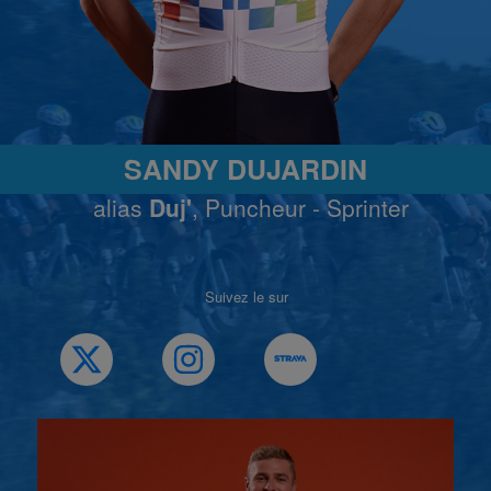
SANDY DUJARDIN
alias
Duj'
, Puncheur - Sprinter
Suivez le sur