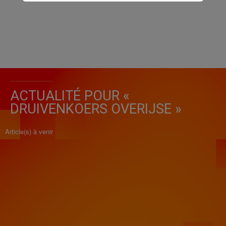
ACTUALITÉ POUR «
DRUIVENKOERS OVERIJSE »
Article(s) à venir