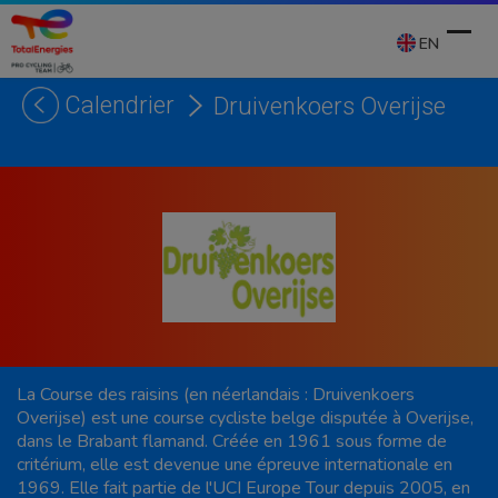
Skip
to
EN
content
Calendrier
Druivenkoers Overijse
Ope
Clos
mobi
mobi
men
men
La Course des raisins (en néerlandais : Druivenkoers
Overijse) est une course cycliste belge disputée à Overijse,
dans le Brabant flamand. Créée en 1961 sous forme de
critérium, elle est devenue une épreuve internationale en
1969. Elle fait partie de l'UCI Europe Tour depuis 2005, en