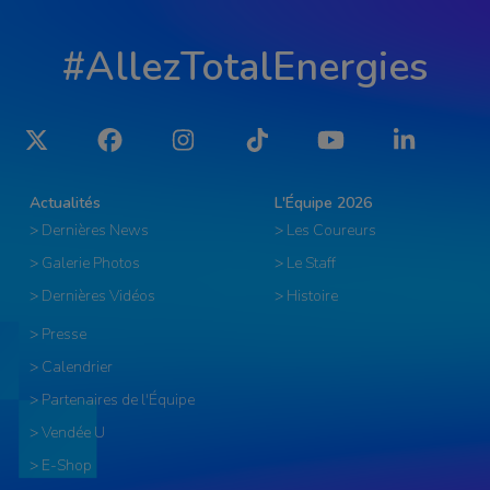
#AllezTotalEnergies
Twitter
Facebook
Instagram
Tiktok
YouTube
LinkedIn
Actualités
L'Équipe 2026
> Dernières News
> Les Coureurs
> Galerie Photos
> Le Staff
> Dernières Vidéos
> Histoire
> Presse
> Calendrier
> Partenaires de l'Équipe
> Vendée U
> E-Shop