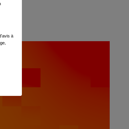
n
'avis à
age,