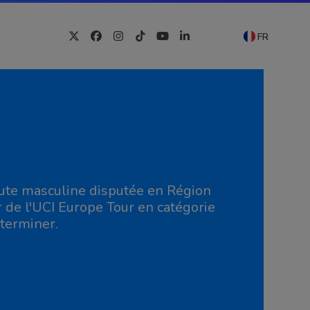
FR
Twitter
Facebook
Instagram
Tiktok
YouTube
LinkedIn
route masculine disputée en Région
r de l'UCI Europe Tour en catégorie
 terminer.