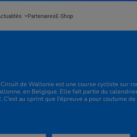
ctualités
Partenaires
E-Shop
 Circuit de Wallonie est une course cycliste sur 
llonne, en Belgique. Elle fait partie du calendrie
2. C'est au sprint que l'épreuve a pour coutume de