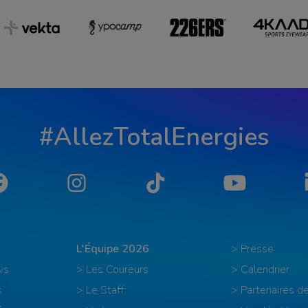
#AllezTotalEnergies
Facebook
Instagram
Tiktok
YouTube
L'Équipe 2026
> Presse
ws
> Les Coureurs
> Calendrier
s
> Le Staff
> Partenaires de