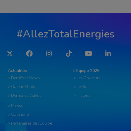
#AllezTotalEnergies
Twitter
Facebook
Instagram
Tiktok
YouTube
LinkedIn
Actualités
L'Équipe 2026
> Dernières News
> Les Coureurs
> Galerie Photos
> Le Staff
> Dernières Vidéos
> Histoire
> Presse
> Calendrier
> Partenaires de l'Équipe