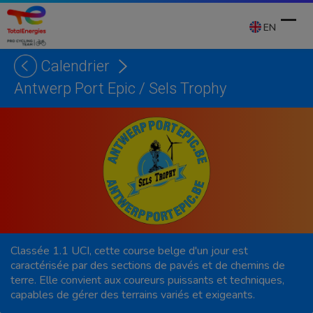
Skip
to
EN
content
Calendrier
Ope
Clos
Antwerp Port Epic / Sels Trophy
mobi
mobi
men
men
Classée 1.1 UCI, cette course belge d'un jour est
caractérisée par des sections de pavés et de chemins de
terre. Elle convient aux coureurs puissants et techniques,
capables de gérer des terrains variés et exigeants.