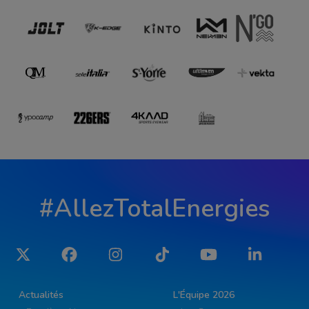
#AllezTotalEnergies
Twitter
Facebook
Instagram
Tiktok
YouTube
LinkedIn
Actualités
L'Équipe 2026