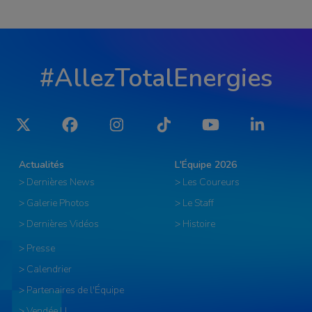
#AllezTotalEnergies
Twitter
Facebook
Instagram
Tiktok
YouTube
LinkedIn
Actualités
L'Équipe 2026
> Dernières News
> Les Coureurs
> Galerie Photos
> Le Staff
> Dernières Vidéos
> Histoire
> Presse
> Calendrier
> Partenaires de l'Équipe
> Vendée U