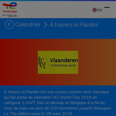
Skip
to
EN
content
Calendrier
À travers la Flandre
Ope
Clos
mobi
mobi
men
men
À travers la Flandre est une course cycliste semi-classique
qui fait partie du calendrier UCI World Tour 2018 en
catégorie 1.UWT. Elle se déroule en Belgique à la fin du
mois de mars sur près de 200 kilomètres jusqu'à Waregem.
La 73e édition a lieu le 28 mars 2018.