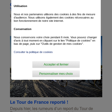
Critérium du Dauphiné : le Team
Utilisation
TotalEnergies sera de la partie
Nous et nos partenaires utilisons des cookies à des fins de mesure
Le Team TotalEnergies aura la chance de
d’audience. Nous utilisons également des cookies nécessaires au
sillonner les routes françaises à l’occasi...
bon fonctionnement de notre site internet.
Conservation
Nous conservons votre choix pendant 6 mois. Vous pouvez changer
d'avis à tout moment en cliquant sur le lien "Politique de cookies" en
bas de page, puis sur "Outils de gestion de mes cookies".
Consulter la politique de cookies
Accepter et fermer
Personnaliser mes choix
Le Tour de France reporté !
Depuis hier, les rumeurs d’un report du Tour de