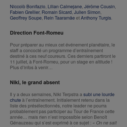
Niccolò Bonifazio
,
Lilian Calmejane
,
Jérôme Cousin
,
Fabien Grellier
,
Romain Sicard
,
Julien Simon
,
Geoffrey Soupe
,
Rein Taaramäe
et
Anthony Turgis
.
Direction Font-Romeu
Pour préparer au mieux cet événement planétaire, le
staff a concocté un programme d’entraînement
destiné à ces neuf coureurs. Ces derniers partiront le
11 juillet, à Font-Romeu, pour un stage en altitude !
Plus d’infos à venir…
Niki, le grand absent
Il y a deux semaines, Niki Terpstra a
subi une lourde
chute
à l’entraînement. Initialement retenu dans la
liste des présélectionnés, notre leader ne pourra
probablement pas participer au Tour de France cette
année… mais rien n’est impossible selon Benoît
Génauzeau qui s’est exprimé à ce sujet :
« On ne sait