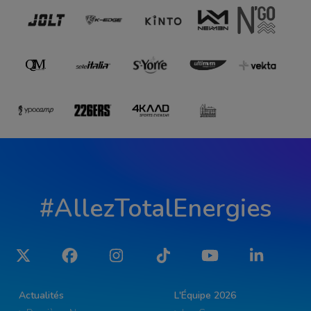
#AllezTotalEnergies
Twitter
Facebook
Instagram
Tiktok
YouTube
LinkedIn
Actualités
L'Équipe 2026