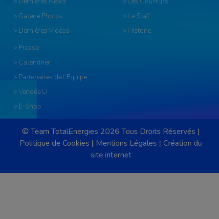
> Dernières News
> Les Coureurs
> Galerie Photos
> Le Staff
> Dernières Vidéos
> Histoire
> Presse
> Calendrier
> Partenaires de l'Équipe
> Vendée U
> E-Shop
© Team TotalEnergies 2026 Tous Droits Réservés |
Politique de Cookies
|
Mentions Légales
|
Création du
site internet