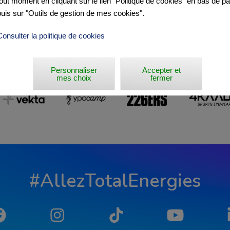
tout moment en cliquant sur le lien "Politique de cookies" en bas de p
puis sur "Outils de gestion de mes cookies".
Consulter la politique de cookies
Personnaliser
Accepter et
mes choix
fermer
#AllezTotalEnergies
Facebook
Instagram
Tiktok
YouTube