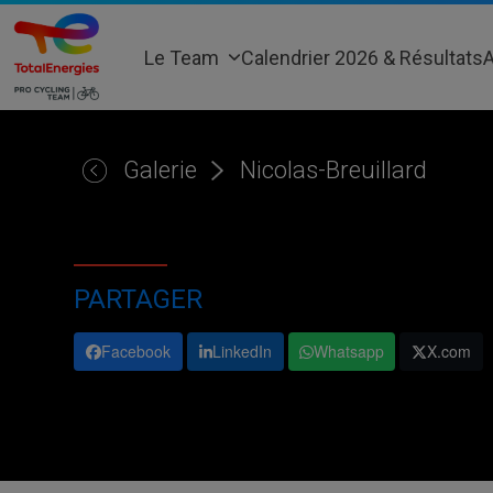
Skip
to
Le Team
Calendrier 2026 & Résultats
A
content
Galerie
Nicolas-Breuillard
PARTAGER
Facebook
LinkedIn
Whatsapp
X.com