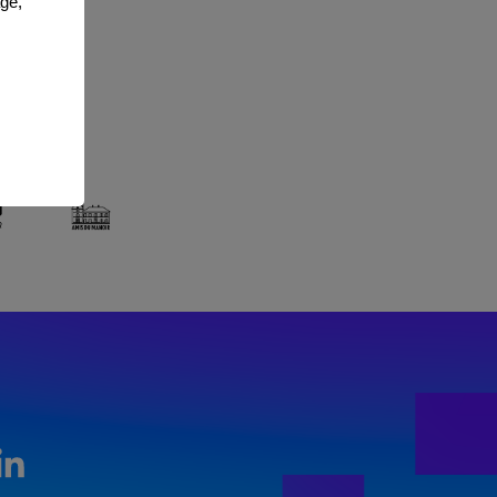
age,
LinkedIn