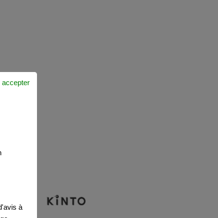
 accepter
n
'avis à