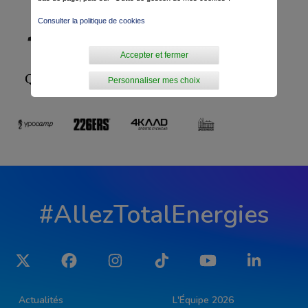
Consulter la politique de cookies
Accepter et fermer
Personnaliser mes choix
#AllezTotalEnergies
Twitter
Facebook
Instagram
Tiktok
YouTube
LinkedIn
Actualités
L'Équipe 2026