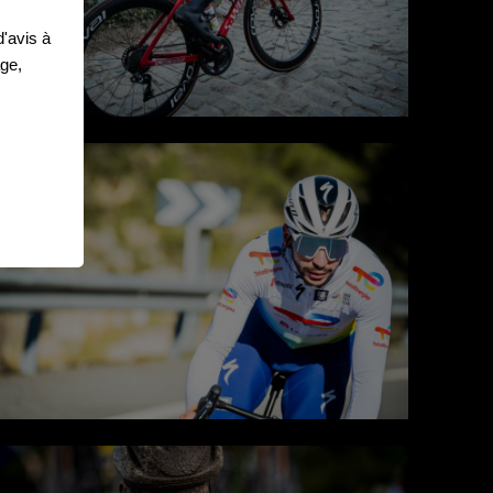
'avis à
age,