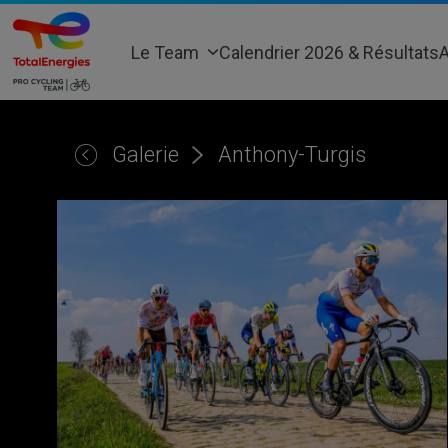
Skip
to
Le Team
Calendrier 2026 & Résultats
A
content
Galerie
Anthony-Turgis