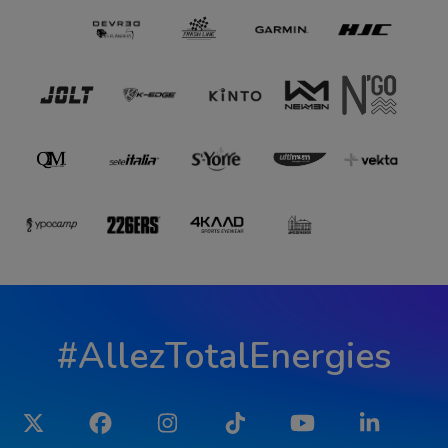
#AllezTotalEnergies
Twitter
Facebook
Instagram
Tiktok
YouTube
LinkedIn