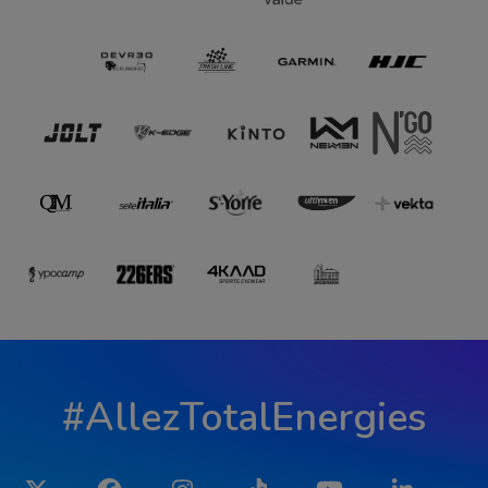
#AllezTotalEnergies