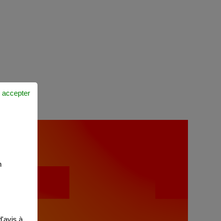
 accepter
n
'avis à