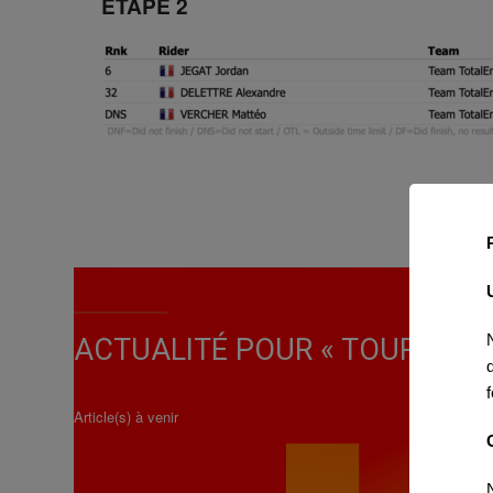
ÉTAPE 2
ACTUALITÉ POUR « TOUR DES 
Article(s) à venir