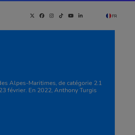
FR
Twitter
Facebook
Instagram
Tiktok
YouTube
LinkedIn
es Alpes-Maritimes, de catégorie 2.1
 23 février. En 2022, Anthony Turgis