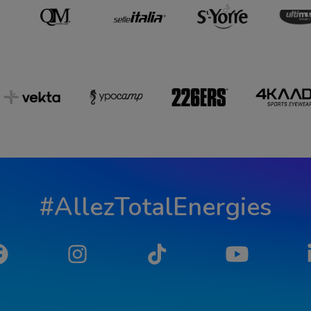
#AllezTotalEnergies
Facebook
Instagram
Tiktok
YouTube