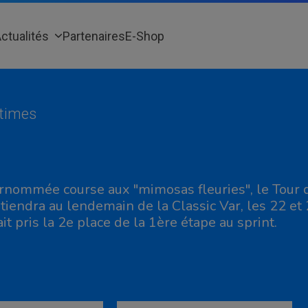
ctualités
Partenaires
E-Shop
itimes
rnommée course aux "mimosas fleuries", le Tour d
 tiendra au lendemain de la Classic Var, les 22 et
ait pris la 2e place de la 1ère étape au sprint.