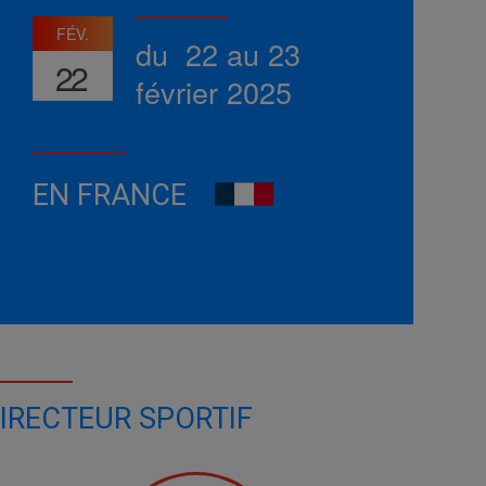
FÉV.
du 22 au 23
22
février 2025
EN FRANCE
IRECTEUR SPORTIF