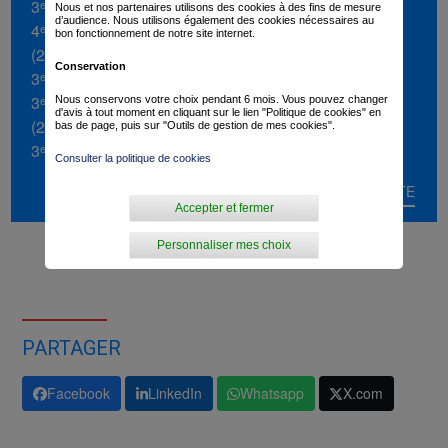
3ᵉ du Giro della Toscana (2024)
Nous et nos partenaires utilisons des cookies à des fins de mesure
d’audience. Nous utilisons également des cookies nécessaires au
4ᵉ de la Classic Grand Besançon Doubs
bon fonctionnement de notre site internet.
(2025)
Conservation
3ᵉ de La Polynormande (2023)
3ᵉ d’étape du Tour du Luxembourg
Nous conservons votre choix pendant 6 mois. Vous pouvez changer
d'avis à tout moment en cliquant sur le lien "Politique de cookies" en
(2024)
bas de page, puis sur "Outils de gestion de mes cookies".
3ᵉ d’étape du Tour de Slovénie (2024)
Consulter la politique de cookies
LIRE LA SUITE
Accepter et fermer
Personnaliser mes choix
PARTAGER
Facebook
LinkedIn
Whatsapp
X.com