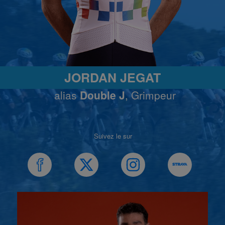
JORDAN JEGAT
alias
Double J
, Grimpeur
Suivez le sur