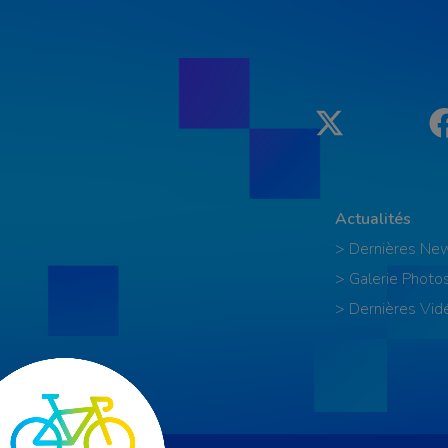
Twitter
Actualités
> Dernières Ne
> Galerie Photo
> Dernières Vid