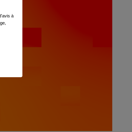
'avis à
age,