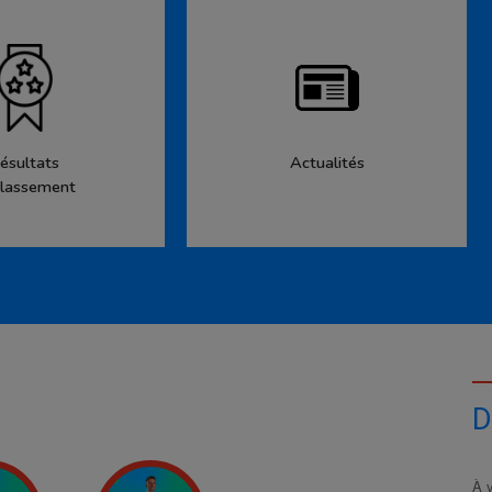
ésultats
Actualités
lassement
D
À v