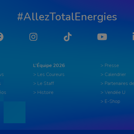
#AllezTotalEnergies
Facebook
Instagram
Tiktok
YouTube
L'Équipe 2026
> Presse
ws
> Les Coureurs
> Calendrier
s
> Le Staff
> Partenaires de
éos
> Histoire
> Vendée U
> E-Shop