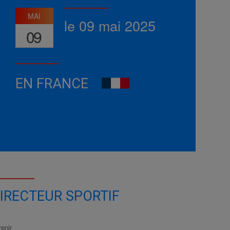
MAI
le 09 mai 2025
09
EN FRANCE
IRECTEUR SPORTIF
enir