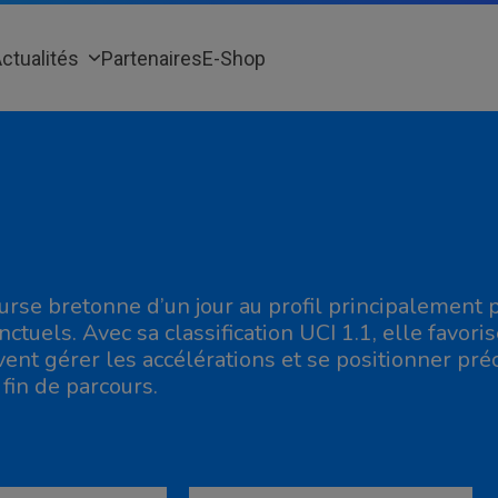
ctualités
Partenaires
E-Shop
urse bretonne d’un jour au profil principalement p
nctuels. Avec sa classification UCI 1.1, elle favori
vent gérer les accélérations et se positionner pr
 fin de parcours.