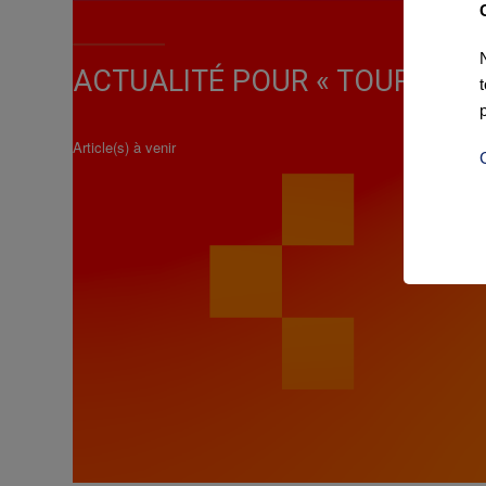
ACTUALITÉ POUR « TOUR DU F
Article(s) à venir