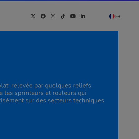
FR
Twitter
Facebook
Instagram
Tiktok
YouTube
LinkedIn
lat, relevée par quelques reliefs
se les sprinteurs et rouleurs qui
écisément sur des secteurs techniques