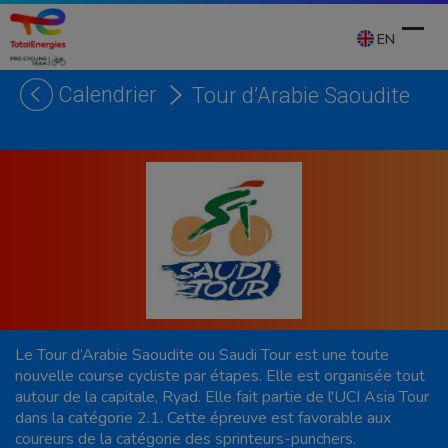
Skip
to
EN
content
Calendrier
Tour d’Arabie Saoudite
Ope
Clos
mobi
mobi
men
men
Le Tour d’Arabie Saoudite ou Saudi Tour est une toute
nouvelle course cycliste par étapes. Elle est organisée tout
autour de la capitale, Ryad. Elle fait partie de l'UCI Asia Tour
dans la catégorie 2.1. Cette épreuve est favorable aux
coureurs de la catégorie des sprinteurs-punchers.