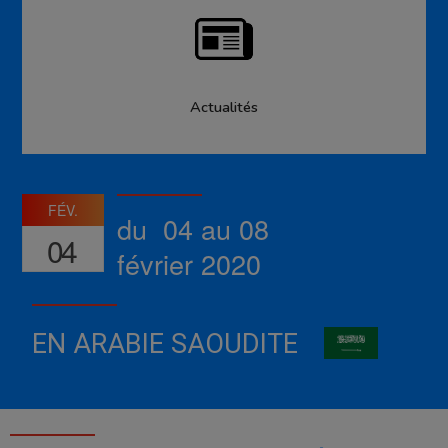
Actualités
FÉV.
du 04 au 08
04
février 2020
EN ARABIE SAOUDITE