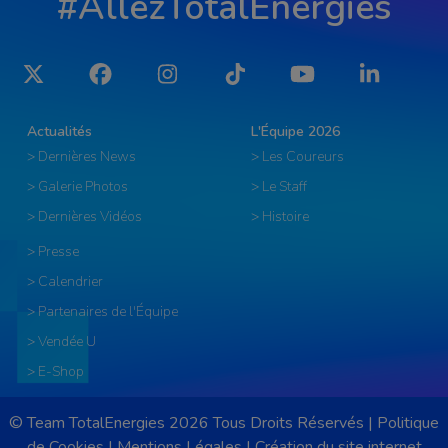
#AllezTotalEnergies
Twitter
Facebook
Instagram
Tiktok
YouTube
LinkedIn
Actualités
L'Équipe 2026
> Dernières News
> Les Coureurs
> Galerie Photos
> Le Staff
> Dernières Vidéos
> Histoire
> Presse
> Calendrier
> Partenaires de l'Équipe
> Vendée U
> E-Shop
© Team TotalEnergies 2026 Tous Droits Réservés |
Politique
de Cookies
|
Mentions Légales
|
Création du site internet