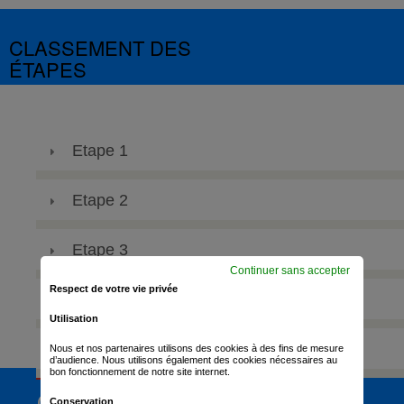
CLASSEMENT DES
ÉTAPES
Etape 1
Etape 2
Etape 3
Continuer sans accepter
Respect de votre vie privée
Etape 4
Utilisation
Etape 5
Nous et nos partenaires utilisons des cookies à des fins de mesure
d’audience. Nous utilisons également des cookies nécessaires au
bon fonctionnement de notre site internet.
Conservation