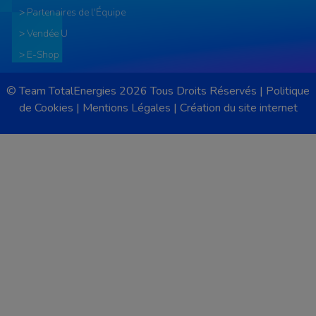
> Partenaires de l'Équipe
> Vendée U
> E-Shop
© Team TotalEnergies 2026 Tous Droits Réservés |
Politique
de Cookies
|
Mentions Légales
|
Création du site internet