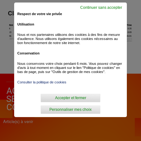
Continuer sans accepter
Classement général
Respect de votre vie privée
Utilisation
Nous et nos partenaires utilisons des cookies à des fins de mesure
d’audience. Nous utilisons également des cookies nécessaires au
bon fonctionnement de notre site internet.
Conservation
Nous conservons votre choix pendant 6 mois. Vous pouvez changer
d'avis à tout moment en cliquant sur le lien "Politique de cookies" en
bas de page, puis sur "Outils de gestion de mes cookies".
Consulter la politique de cookies
ACTUALITÉ POUR «
SETTIMANA INTERNAZIONALE
Accepter et fermer
COPPI E BARTALI »
Personnaliser mes choix
Article(s) à venir