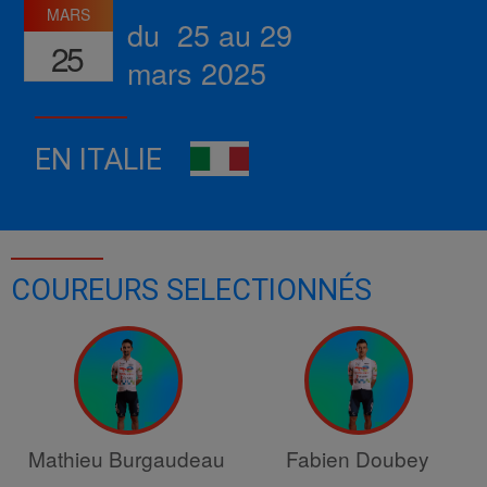
MARS
du 25 au 29
25
mars 2025
EN ITALIE
COUREURS SELECTIONNÉS
Mathieu Burgaudeau
Fabien Doubey