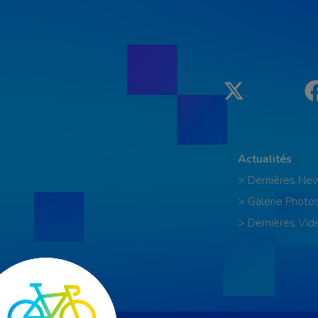
Twitter
Actualités
> Dernières Ne
> Galerie Photo
> Dernières Vid