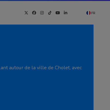
FR
Twitter
Facebook
Instagram
Tiktok
YouTube
LinkedIn
ant autour de la ville de Cholet, avec