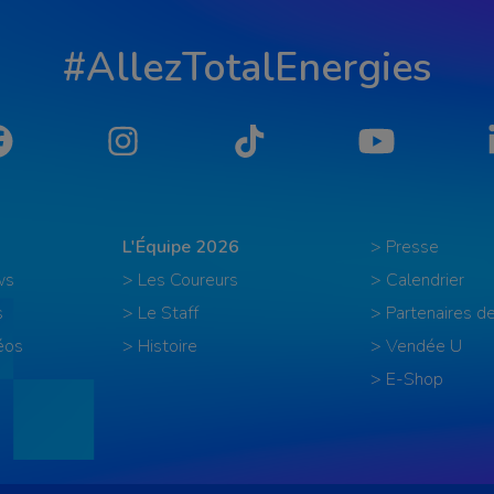
#AllezTotalEnergies
Facebook
Instagram
Tiktok
YouTube
L'Équipe 2026
> Presse
ws
> Les Coureurs
> Calendrier
s
> Le Staff
> Partenaires de
éos
> Histoire
> Vendée U
> E-Shop