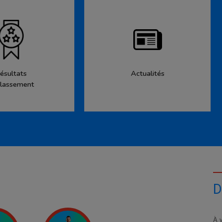
ésultats
Actualités
lassement
D
À v