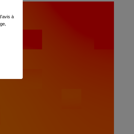
'avis à
age,