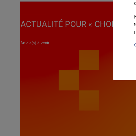
ACTUALITÉ POUR « CHOLET A
Article(s) à venir