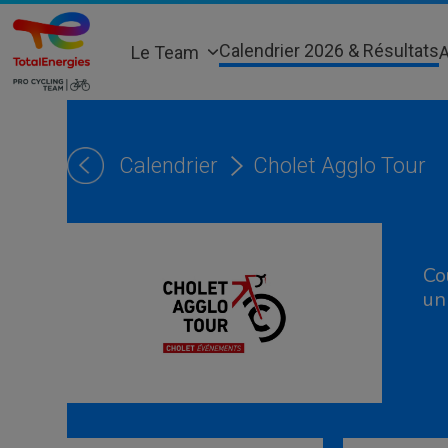
Skip
to
Calendrier 2026 & Résultats
Le Team
A
content
Calendrier
Cholet Agglo Tour
Co
un