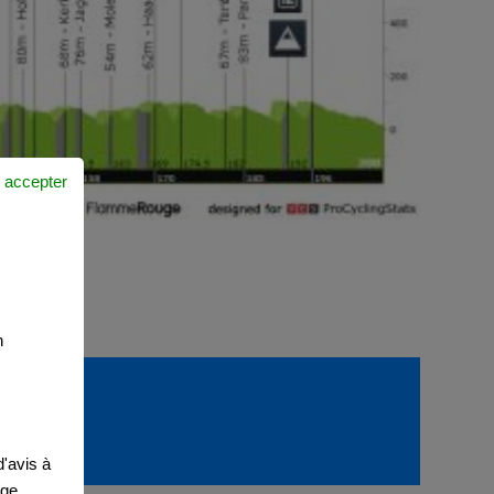
 accepter
n
'avis à
age,