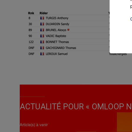
ACTUALITÉ POUR « OMLOOP N
Article(s) à venir