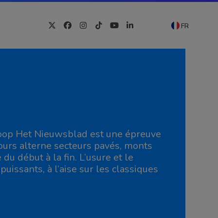
FR
Twitter
Facebook
Instagram
Tiktok
YouTube
LinkedIn
loop Het Nieuwsblad est une épreuve
urs alterne secteurs pavés, monts
du début à la fin. L’usure et le
uissants, à l’aise sur les classiques