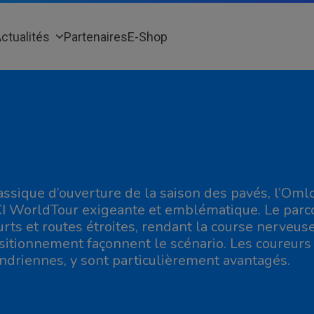
ctualités
Partenaires
E-Shop
assique d’ouverture de la saison des pavés, l’Om
I WorldTour exigeante et emblématique. Le parco
urts et routes étroites, rendant la course nerveuse 
sitionnement façonnent le scénario. Les coureurs p
andriennes, y sont particulièrement avantagés.