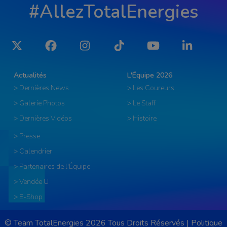
#AllezTotalEnergies
Twitter
Facebook
Instagram
Tiktok
YouTube
LinkedIn
Actualités
L'Équipe 2026
> Dernières News
> Les Coureurs
> Galerie Photos
> Le Staff
> Dernières Vidéos
> Histoire
> Presse
> Calendrier
> Partenaires de l'Équipe
> Vendée U
> E-Shop
© Team TotalEnergies 2026 Tous Droits Réservés |
Politique