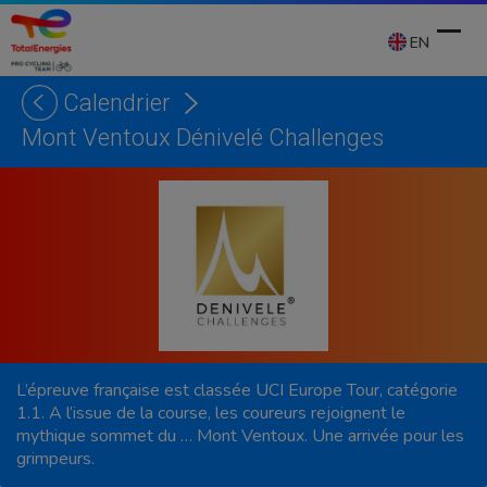
Skip
to
EN
content
Calendrier
Ope
Clos
Mont Ventoux Dénivelé Challenges
mobi
mobi
men
men
L’épreuve française est classée UCI Europe Tour, catégorie
1.1. A l’issue de la course, les coureurs rejoignent le
mythique sommet du … Mont Ventoux. Une arrivée pour les
grimpeurs.