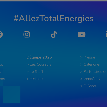
#AllezTotalEnergies
Facebook
Instagram
Tiktok
YouTube
L'Équipe 2026
> Presse
ws
> Les Coureurs
> Calendrier
s
> Le Staff
> Partenaires de
éos
> Histoire
> Vendée U
> E-Shop