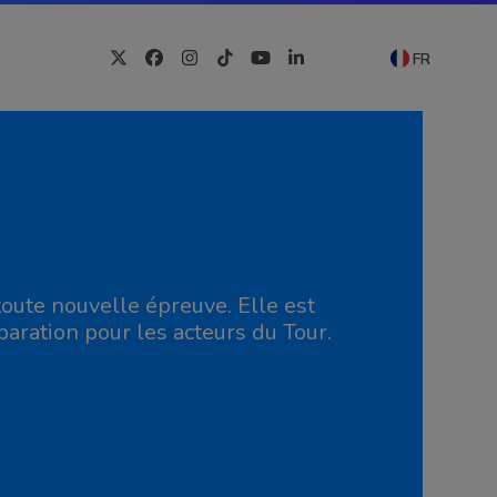
FR
Twitter
Facebook
Instagram
Tiktok
YouTube
LinkedIn
oute nouvelle épreuve. Elle est
paration pour les acteurs du Tour.