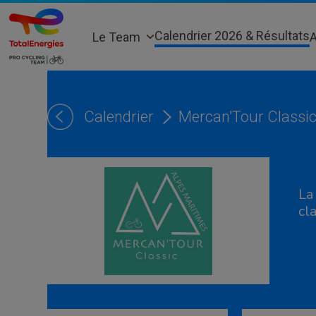
Skip
to
Calendrier 2026 & Résultats
Le Team
A
content
Calendrier
Mercan'Tour Classi
La
cl