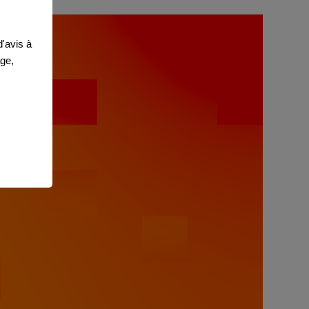
'avis à
age,