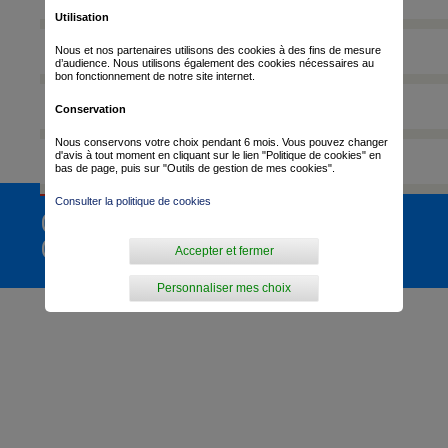
Utilisation
Etape 2
Nous et nos partenaires utilisons des cookies à des fins de mesure
d’audience. Nous utilisons également des cookies nécessaires au
bon fonctionnement de notre site internet.
Etape 3
Conservation
Nous conservons votre choix pendant 6 mois. Vous pouvez changer
d'avis à tout moment en cliquant sur le lien "Politique de cookies" en
Etape 4
bas de page, puis sur "Outils de gestion de mes cookies".
Consulter la politique de cookies
CLASSEMENT
GÉNÉRAL
Accepter et fermer
Personnaliser mes choix