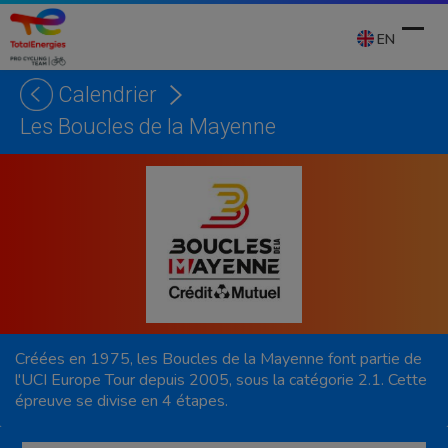
Skip
to
EN
content
Calendrier
Ope
Clos
Les Boucles de la Mayenne
mobi
mobi
men
men
Créées en 1975, les Boucles de la Mayenne font partie de
l'UCI Europe Tour depuis 2005, sous la catégorie 2.1. Cette
épreuve se divise en 4 étapes.