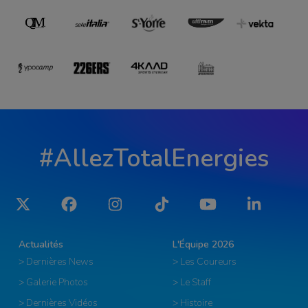
#AllezTotalEnergies
Twitter
Facebook
Instagram
Tiktok
YouTube
LinkedIn
Actualités
L'Équipe 2026
> Dernières News
> Les Coureurs
> Galerie Photos
> Le Staff
> Dernières Vidéos
> Histoire