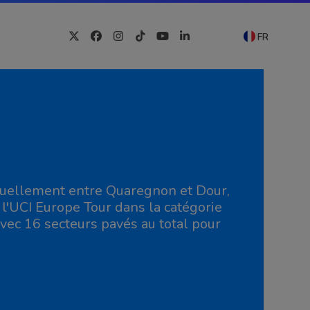
FR
Twitter
Facebook
Instagram
Tiktok
YouTube
LinkedIn
ctuellement entre Quaregnon et Dour,
 l'UCI Europe Tour dans la catégorie
avec 16 secteurs pavés au total pour