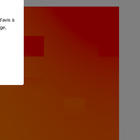
'avis à
age,