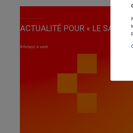
ACTUALITÉ POUR « LE SAMYN 
Article(s) à venir