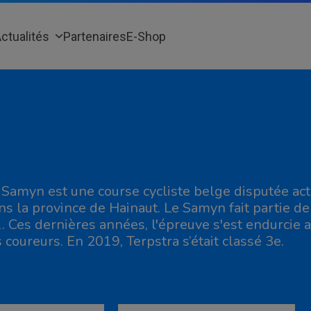
ctualités
Partenaires
E-Shop
 Samyn est une course cycliste belge disputée a
ns la province de Hainaut. Le Samyn fait partie de
1. Ces dernières années, l'épreuve s'est endurcie 
s coureurs. En 2019, Terpstra s’était classé 3e.