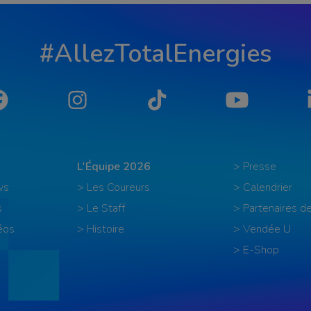
#AllezTotalEnergies
Facebook
Instagram
Tiktok
YouTube
L'Équipe 2026
> Presse
ws
> Les Coureurs
> Calendrier
s
> Le Staff
> Partenaires de
éos
> Histoire
> Vendée U
> E-Shop