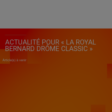
ACTUALITÉ POUR « LA ROYAL
BERNARD DRÔME CLASSIC »
Article(s) à venir