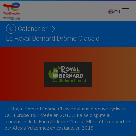
Skip
to
EN
content
Calendrier
Ope
Clos
La Royal Bernard Drôme Classic
mobi
mobi
men
men
La Royal Bernard Drôme Classic est une épreuve cycliste
UCI Europe Tour créée en 2013. Elle se dispute au
lendemain de la Faun Ardèche Classic. Elle a été remportée
par Alexis Vuillermoz en costaud, en 2019.