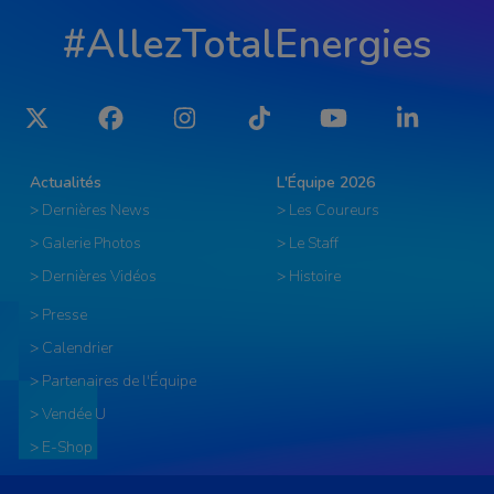
#AllezTotalEnergies
Twitter
Facebook
Instagram
Tiktok
YouTube
LinkedIn
Actualités
L'Équipe 2026
> Dernières News
> Les Coureurs
> Galerie Photos
> Le Staff
> Dernières Vidéos
> Histoire
> Presse
> Calendrier
> Partenaires de l'Équipe
> Vendée U
> E-Shop