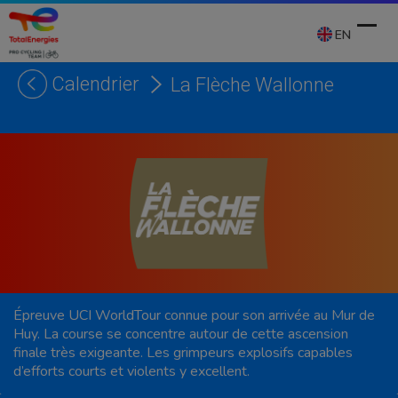
Skip
to
EN
content
Calendrier
La Flèche Wallonne
Ope
Clos
mobi
mobi
men
men
Épreuve UCI WorldTour connue pour son arrivée au Mur de
Huy. La course se concentre autour de cette ascension
finale très exigeante. Les grimpeurs explosifs capables
d’efforts courts et violents y excellent.