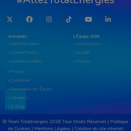
Twitter
Facebook
Instagram
Tiktok
YouTube
LinkedIn
Actualités
L'Équipe 2026
> Dernières News
> Les Coureurs
> Galerie Photos
> Le Staff
> Dernières Vidéos
> Histoire
> Presse
> Calendrier
> Partenaires de l'Équipe
> Vendée U
> E-Shop
© Team TotalEnergies 2026 Tous Droits Réservés |
Politique
de Cookies
|
Mentions Légales
|
Création du site internet