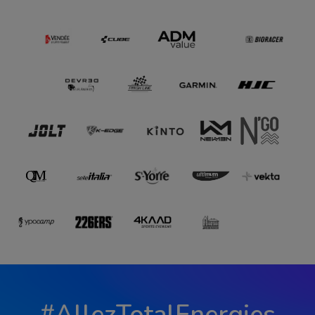
#AllezTotalEnergies