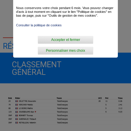
Nous conservons votre choix pendant 6 mois. Vous pouvez changer
d'avis à tout moment en cliquant sur le lien "Politique de cookies" en
Dominique Arnould
Thibaut Macé
bas de page, puis sur "Outils de gestion de mes cookies".
Consulter la politique de cookies
Accepter et fermer
RÉSULTATS DE LA COURSE
Personnaliser mes choix
CLASSEMENT
GÉNÉRAL