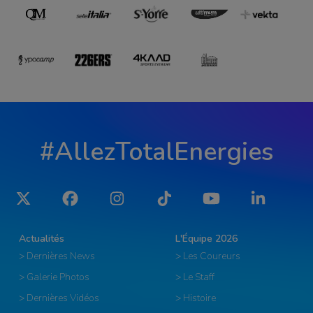
#AllezTotalEnergies
Twitter
Facebook
Instagram
Tiktok
YouTube
LinkedIn
Actualités
L'Équipe 2026
> Dernières News
> Les Coureurs
> Galerie Photos
> Le Staff
> Dernières Vidéos
> Histoire