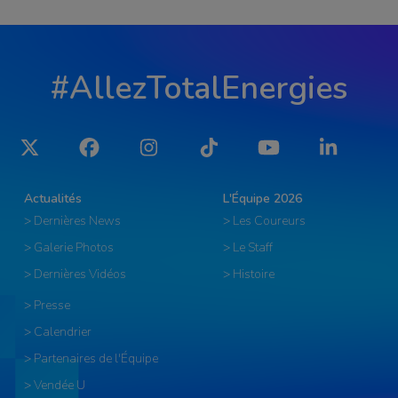
#AllezTotalEnergies
Twitter
Facebook
Instagram
Tiktok
YouTube
LinkedIn
Actualités
L'Équipe 2026
> Dernières News
> Les Coureurs
> Galerie Photos
> Le Staff
> Dernières Vidéos
> Histoire
> Presse
> Calendrier
> Partenaires de l'Équipe
> Vendée U