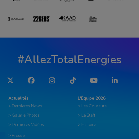
#AllezTotalEnergies
Twitter
Facebook
Instagram
Tiktok
YouTube
LinkedIn
Actualités
L'Équipe 2026
> Dernières News
> Les Coureurs
> Galerie Photos
> Le Staff
> Dernières Vidéos
> Histoire
> Presse