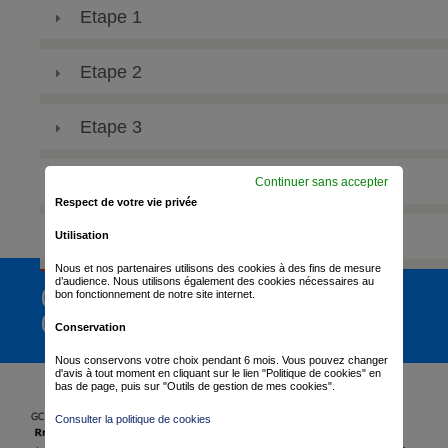
Etape 1
Etape 2
Etape 3
Etape 4
Continuer sans accepter
Respect de votre vie privée
Etape 5
Utilisation
Nous et nos partenaires utilisons des cookies à des fins de mesure
d’audience. Nous utilisons également des cookies nécessaires au
CLASSEMENT
bon fonctionnement de notre site internet.
GÉNÉRAL
Conservation
Nous conservons votre choix pendant 6 mois. Vous pouvez changer
d'avis à tout moment en cliquant sur le lien "Politique de cookies" en
bas de page, puis sur "Outils de gestion de mes cookies".
Consulter la politique de cookies